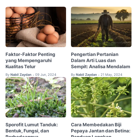
Faktor-Faktor Penting
Pengertian Pertanian
yang Mempengaruhi
Dalam Arti Luas dan
Kualitas Telur
Sempit: Analisa Mendalam
By
Nabil Zaydan
09 Jun, 2024
By
Nabil Zaydan
21 May, 2024
•
•
Sporofit Lumut Tanduk:
Cara Membedakan Biji
Bentuk, Fungsi, dan
Pepaya Jantan dan Betina:
Perbedaannya
Panduan Lengkap