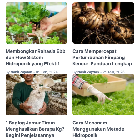
Membongkar Rahasia Ebb
Cara Mempercepat
dan Flow Sistem
Pertumbuhan Rimpang
Hidroponik yang Efektif
Kencur: Panduan Lengkap
By
Nabil Zaydan
09 Feb, 2024
By
Nabil Zaydan
29 Mar, 2026
•
•
1 Baglog Jamur Tiram
Cara Menanam
Menghasilkan Berapa Kg?
Menggunakan Metode
Begini Penjelasannya
Hidroponik