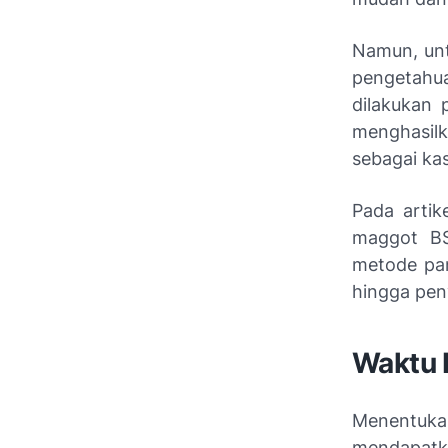
Namun, unt
pengetahu
dilakukan
menghasil
sebagai ka
Pada artik
maggot BS
metode pan
hingga pen
Waktu 
Menentuka
mendapatka