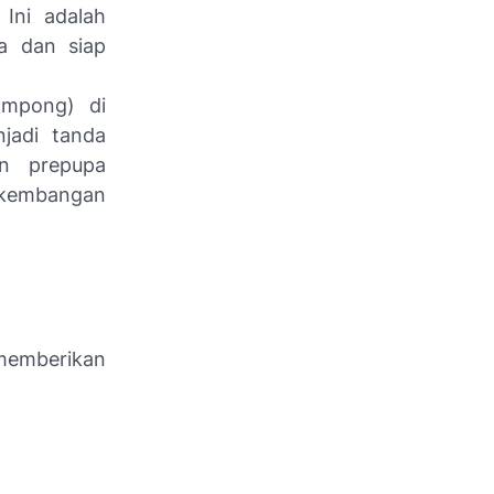
Ini adalah
a dan siap
ompong) di
jadi tanda
n prepupa
rkembangan
memberikan