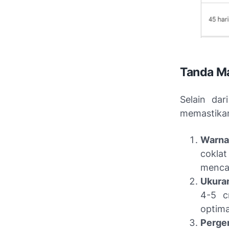
Tanda M
Selain dar
memastikan
Warna
coklat
menca
Ukura
4-5 c
optima
Perge