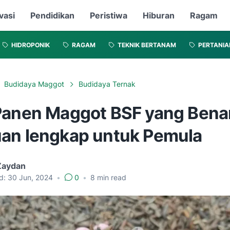
vasi
Pendidikan
Peristiwa
Hiburan
Ragam
HIDROPONIK
RAGAM
TEKNIK BERTANAM
PERTANIA
Budidaya Maggot
Budidaya Ternak
Panen Maggot BSF yang Bena
an lengkap untuk Pemula
Zaydan
d:
30 Jun, 2024
•
0
•
8
min read