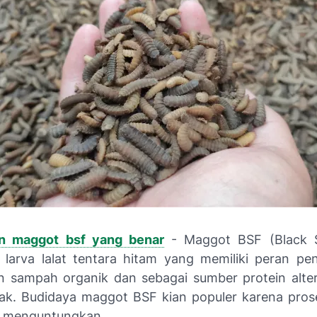
n maggot bsf yang benar
- Maggot BSF (Black So
larva lalat tentara hitam yang memiliki peran pe
n sampah organik dan sebagai sumber protein alter
ak. Budidaya maggot BSF kian populer karena pro
 menguntungkan.