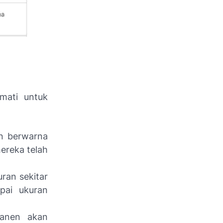
amati untuk
n berwarna
ereka telah
ran sekitar
pai ukuran
anen akan