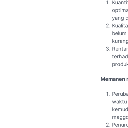
Kuant
optima
yang d
Kualit
belum
kurang
Rentan
terhad
produk
Memanen m
Peruba
waktu
kemudi
maggo
Penuru