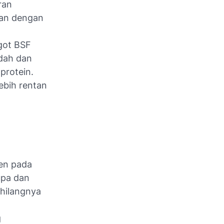
ran
gkan dengan
got BSF
dah dan
protein.
ebih rentan
nen pada
upa dan
 hilangnya
g