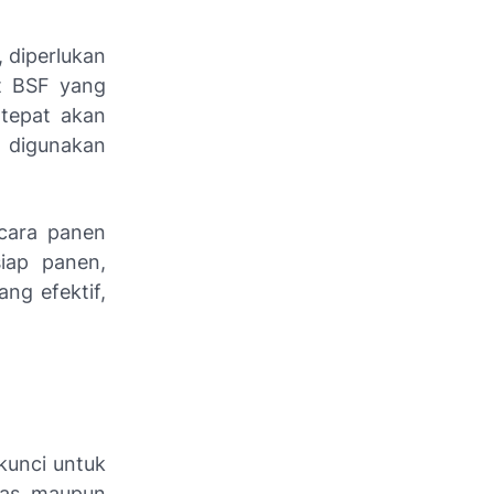
 diperlukan
t BSF yang
tepat akan
 digunakan
 cara panen
iap panen,
ng efektif,
unci untuk
itas maupun