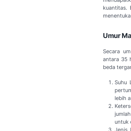
kuantitas.
menentuka
Umur Ma
Secara um
antara 35 
beda terga
Suhu 
pertu
lebih 
Keter
jumlah
untuk 
Jenis