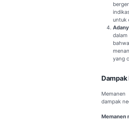
berge
indik
untuk 
Adany
dalam
bahwa
menan
yang c
Dampak 
Memanen m
dampak neg
Memanen ma