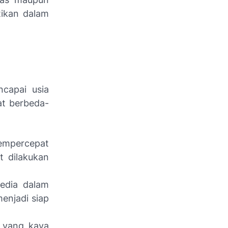
tikan dalam
capai usia
at berbeda-
empercepat
 dilakukan
edia dalam
enjadi siap
 yang kaya