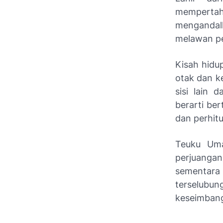
mempertaha
mengandal
melawan pe
Kisah hidu
otak dan k
sisi lain 
berarti ber
dan perhit
Teuku Uma
perjuanga
sementar
terselubung
keseimban