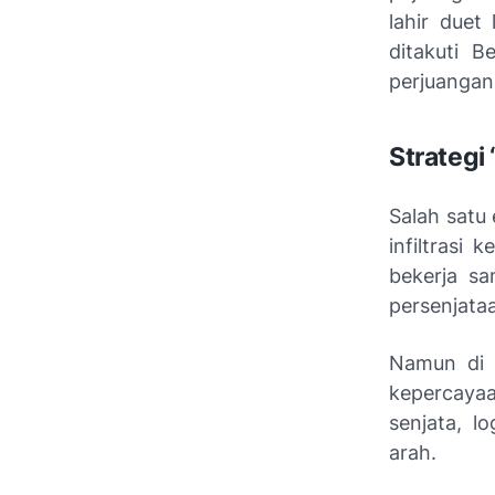
lahir duet
ditakuti 
perjuangan
Strategi
Salah satu
infiltrasi
bekerja s
persenjataa
Namun di 
kepercaya
senjata, l
arah.