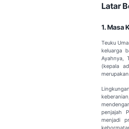
Latar 
1. Masa 
Teuku Umar 
keluarga 
Ayahnya, 
(kepala a
merupakan 
Lingkunga
keberanian
mendengar
penjajah 
menjadi pr
kehormata