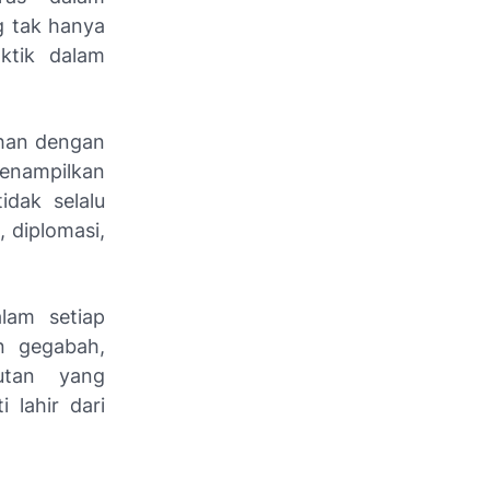
g tak hanya
ktik dalam
ahan dengan
menampilkan
idak selalu
, diplomasi,
lam setiap
n gegabah,
utan yang
i lahir dari