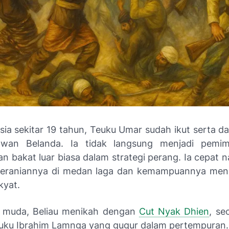
usia sekitar 19 tahun, Teuku Umar sudah ikut serta d
wan Belanda. Ia tidak langsung menjadi pemimp
n bakat luar biasa dalam strategi perang. Ia cepat n
beraniannya di medan laga dan kemampuannya meng
kyat.
a muda, Beliau menikah dengan
Cut Nyak Dhien
, se
uku Ibrahim Lamnga yang gugur dalam pertempuran. D