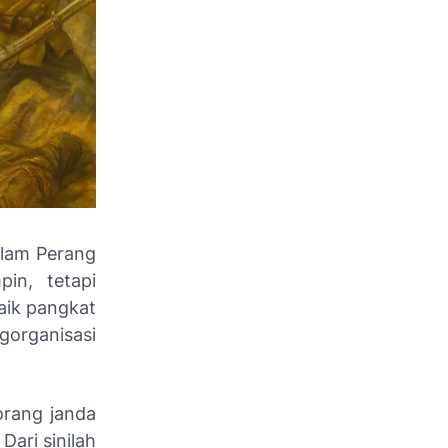
alam Perang
in, tetapi
aik pangkat
organisasi
orang janda
ari sinilah