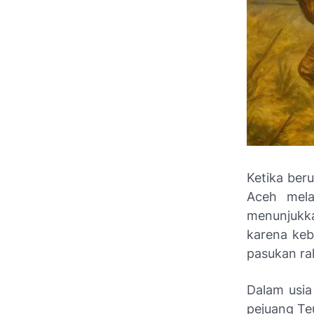
Ketika ber
Aceh mela
menunjukka
karena ke
pasukan ra
Dalam usi
pejuang Te