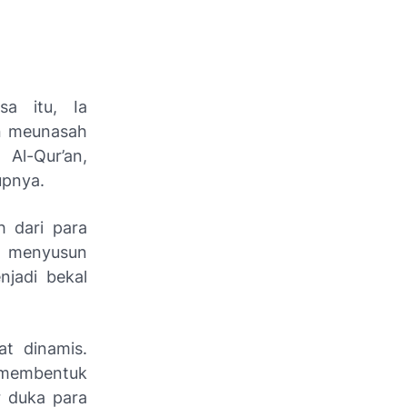
sa itu, Ia
n meunasah
Al-Qur’an,
upnya.
eh dari para
, menyusun
njadi bekal
t dinamis.
g membentuk
r duka para