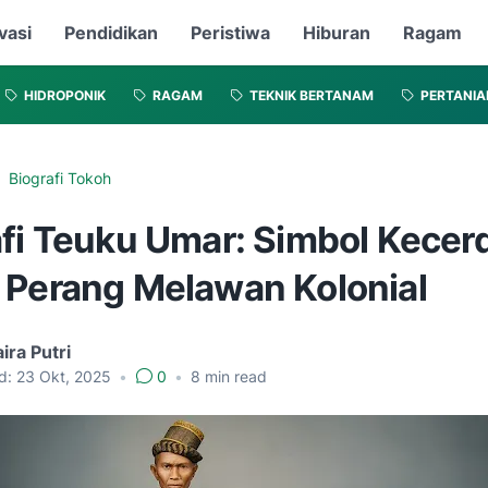
vasi
Pendidikan
Peristiwa
Hiburan
Ragam
HIDROPONIK
RAGAM
TEKNIK BERTANAM
PERTANIA
Biografi Tokoh
afi Teuku Umar: Simbol Kecer
 Perang Melawan Kolonial
ra Putri
d:
23 Okt, 2025
•
0
•
8
min read