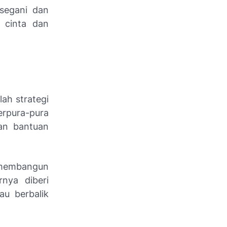
isegani dan
 cinta dan
ah strategi
erpura-pura
an bantuan
 membangun
nya diberi
au berbalik