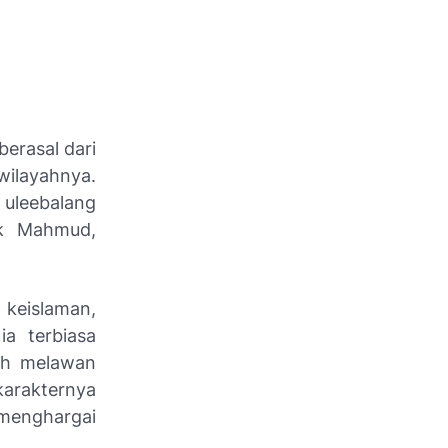
berasal dari
ilayahnya.
uleebalang
ak Mahmud,
keislaman,
ia terbiasa
eh melawan
arakternya
 menghargai