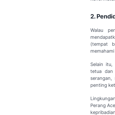
2. Pendi
Walau pen
mendapatk
(tempat b
memahami h
Selain itu,
tetua dan
serangan, 
penting ke
Lingkunga
Perang Ace
kepribadia