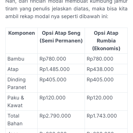
Nah, dari rincian modal membuat kumbung jamur
tiram yang penulis jelaskan diatas, maka bisa kita
ambil rekap modal nya seperti dibawah ini:
Komponen
Opsi Atap Seng
Opsi Atap
(Semi Permanen)
Rumbia
(Ekonomis)
Bambu
Rp780.000
Rp780.000
Atap
Rp1.485.000
Rp438.000
Dinding
Rp405.000
Rp405.000
Paranet
Paku &
Rp120.000
Rp120.000
Kawat
Total
Rp2.790.000
Rp1.743.000
Bahan