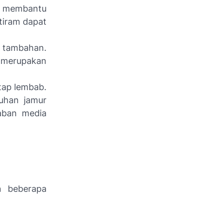
 membantu
tiram dapat
i tambahan.
g merupakan
tap lembab.
uhan jamur
baban media
 beberapa