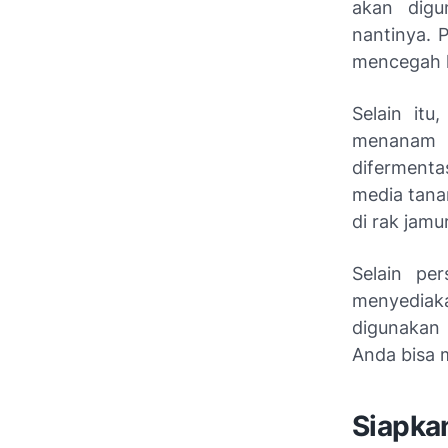
akan digu
nantinya. P
mencegah 
Selain it
menanam 
difermenta
media tana
di rak jamur
Selain pe
menyedia
digunakan 
Anda bisa 
Siapka