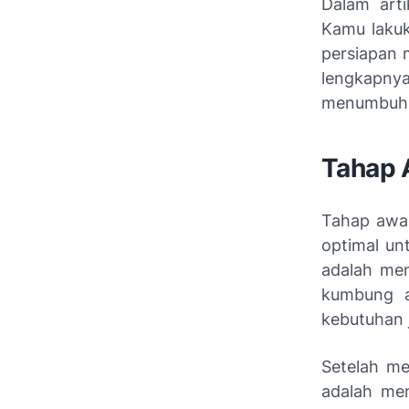
Dalam arti
Kamu lakuk
persiapan 
lengkapn
menumbuhka
Tahap 
Tahap awal
optimal un
adalah men
kumbung a
kebutuhan 
Setelah me
adalah men