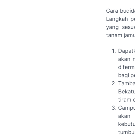
Cara budid
Langkah p
yang sesu
tanam jamu
Dapatk
akan 
difer
bagi p
Tamba
Bekat
tiram
Campu
akan 
kebut
tumbuh