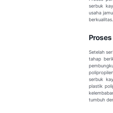
serbuk ka
usaha jamu
berkualitas
Proses
Setelah se
tahap beri
pembungku
polipropil
serbuk ka
plastik po
kelembaban
tumbuh den