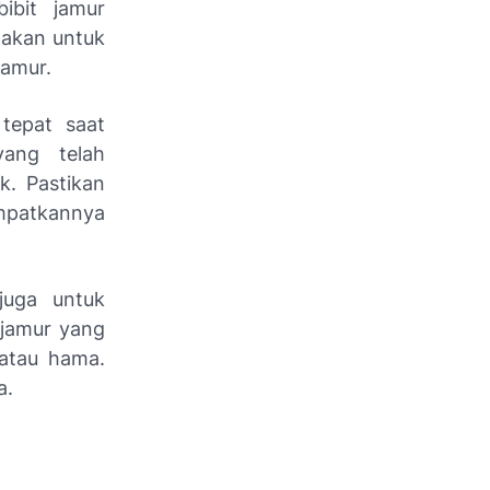
bit jamur
unakan untuk
amur.
tepat saat
ang telah
k. Pastikan
empatkannya
juga untuk
 jamur yang
 atau hama.
a.