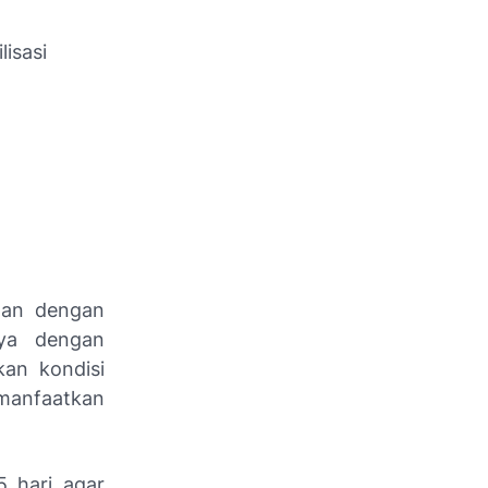
isasi
han dengan
ya dengan
kan kondisi
manfaatkan
 hari agar