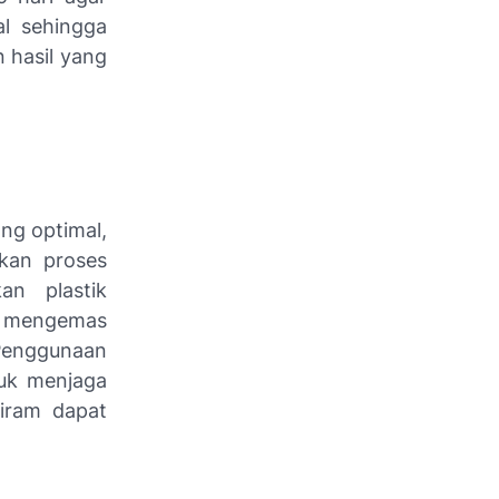
l sehingga
 hasil yang
ng optimal,
ukan proses
an plastik
uk mengemas
Penggunaan
tuk menjaga
tiram dapat