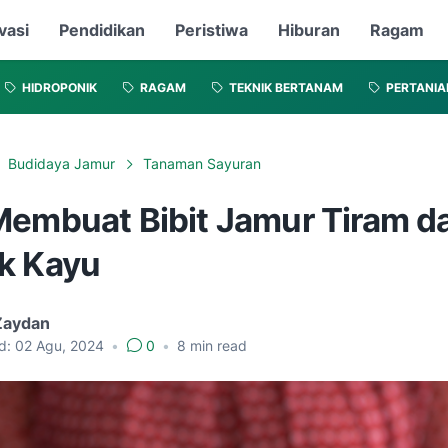
vasi
Pendidikan
Peristiwa
Hiburan
Ragam
HIDROPONIK
RAGAM
TEKNIK BERTANAM
PERTANIA
Budidaya Jamur
Tanaman Sayuran
Membuat Bibit Jamur Tiram da
k Kayu
Zaydan
d:
02 Agu, 2024
•
0
•
8
min read