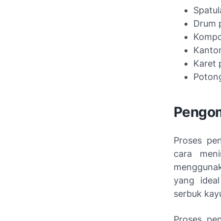
Spatul
Drum p
Kompo
Kanton
Karet 
Potong
Pengom
Proses pe
cara meni
menggunaka
yang idea
serbuk kay
Proses pe