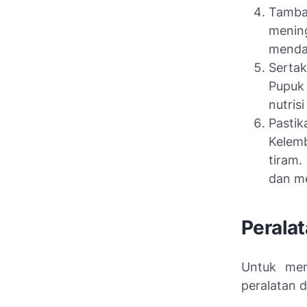
Tamba
mening
menda
Serta
Pupuk
nutris
Pastik
Kelem
tiram
dan me
Perala
Untuk men
peralatan d